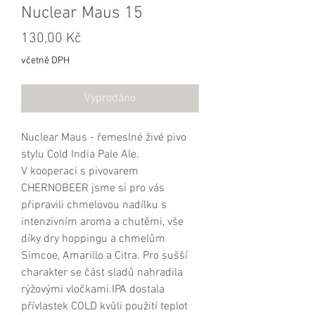
Nuclear Maus 15
Cena
130,00 Kč
včetně DPH
Vyprodáno
Nuclear Maus - řemeslné živé pivo 
stylu Cold India Pale Ale. 
V kooperaci s pivovarem 
CHERNOBEER jsme si pro vás 
připravili chmelovou nadílku s 
intenzivním aroma a chutěmi, vše 
díky dry hoppingu a chmelům 
Simcoe, Amarillo a Citra. Pro sušší 
charakter se část sladů nahradila 
rýžovými vločkami.IPA dostala 
přívlastek COLD kvůli použití teplot 