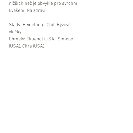
nižších než je obvyklé pro svrchní 
kvašení. Na zdraví! 
Slady: Heidelberg, Chit, Rýžové 
vločky
Chmely: Ekuanot (USA), Simcoe 
(USA), Citra (USA)
EPM: 15% | IBU: 40 | Alk. 6,0% obj.
Obchodní podmínky
Časté dotazy
Ochrana osobních údajů
Cookies
Jsme i na
untappd.com