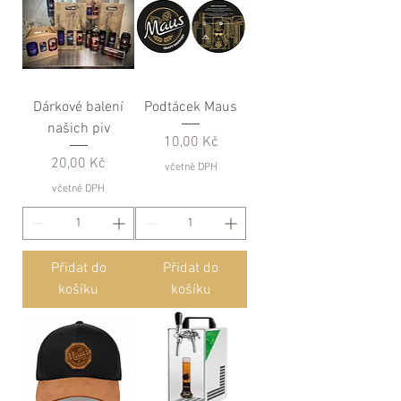
Dárkové balení
Podtácek Maus
našich piv
Cena
10,00 Kč
Cena
20,00 Kč
včetně DPH
včetně DPH
Přidat do
Přidat do
košíku
košíku