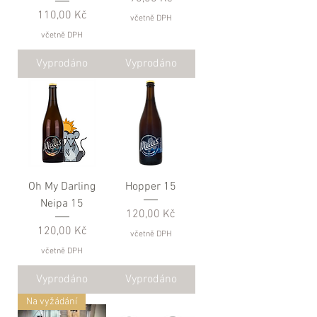
Cena
110,00 Kč
včetně DPH
včetně DPH
Vyprodáno
Vyprodáno
Oh My Darling
Hopper 15
Neipa 15
Cena
120,00 Kč
Cena
120,00 Kč
včetně DPH
včetně DPH
Vyprodáno
Vyprodáno
Na vyžádání