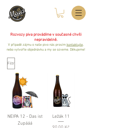
Rozvozy piva provádíme v současné chvíli
nepravidelně.
V případě zájmu o naše pivo nás prosím
kontaktujte
,
nebo vytvořte objednávku a my se ozveme. Děkujeme!
Filtr
NEIPA 12 - Das ist
Ležák 11
Zupááá
Cena
90,00 Kč