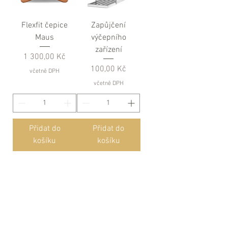
Flexfit čepice
Zapůjčení
Maus
výčepního
zařízení
Cena
1 300,00 Kč
Cena
100,00 Kč
včetně DPH
včetně DPH
Přidat do
Přidat do
košíku
košíku
2
/
2
Přihlaste se k od
běru
novinek.